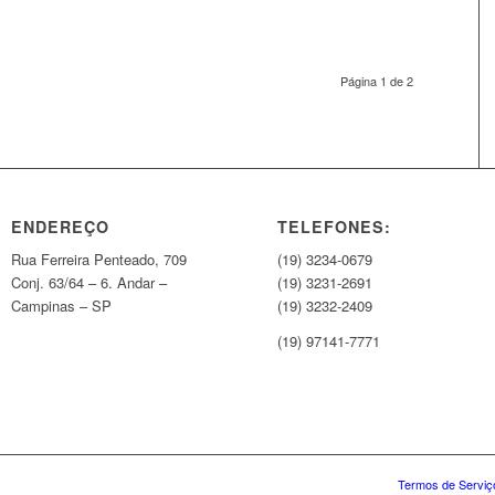
Página 1 de 2
ENDEREÇO
TELEFONES:
Rua Ferreira Penteado, 709
(19) 3234-0679
Conj. 63/64 – 6. Andar –
(19) 3231-2691
Campinas – SP
(19) 3232-2409
(19) 97141-7771
Termos de Serviç