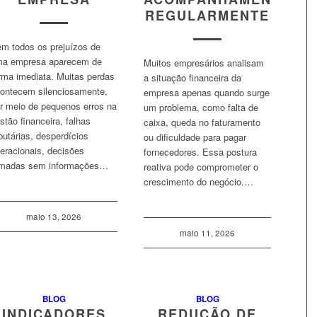
REGULARMENTE
m todos os prejuízos de
a empresa aparecem de
Muitos empresários analisam
rma imediata. Muitas perdas
a situação financeira da
ontecem silenciosamente,
empresa apenas quando surge
r meio de pequenos erros na
um problema, como falta de
stão financeira, falhas
caixa, queda no faturamento
ibutárias, desperdícios
ou dificuldade para pagar
eracionais, decisões
fornecedores. Essa postura
madas sem informações…
reativa pode comprometer o
crescimento do negócio.…
maio 13, 2026
maio 11, 2026
BLOG
BLOG
INDICADORES
REDUÇÃO DE