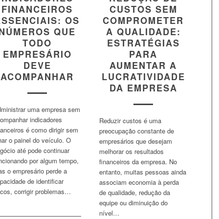
FINANCEIROS
CUSTOS SEM
ESSENCIAIS: OS
COMPROMETER
NÚMEROS QUE
A QUALIDADE:
TODO
ESTRATÉGIAS
EMPRESÁRIO
PARA
DEVE
AUMENTAR A
ACOMPANHAR
LUCRATIVIDADE
DA EMPRESA
ministrar uma empresa sem
ompanhar indicadores
Reduzir custos é uma
nanceiros é como dirigir sem
preocupação constante de
har o painel do veículo. O
empresários que desejam
gócio até pode continuar
melhorar os resultados
ncionando por algum tempo,
financeiros da empresa. No
s o empresário perde a
entanto, muitas pessoas ainda
pacidade de identificar
associam economia à perda
scos, corrigir problemas…
de qualidade, redução da
equipe ou diminuição do
nível…