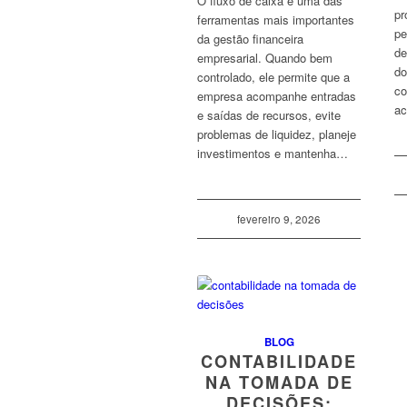
O fluxo de caixa é uma das
pr
ferramentas mais importantes
pe
da gestão financeira
de
empresarial. Quando bem
do
controlado, ele permite que a
co
empresa acompanhe entradas
a
e saídas de recursos, evite
problemas de liquidez, planeje
investimentos e mantenha…
fevereiro 9, 2026
BLOG
CONTABILIDADE
NA TOMADA DE
DECISÕES: