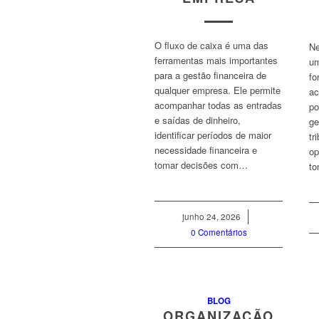
O fluxo de caixa é uma das
Ne
ferramentas mais importantes
um
para a gestão financeira de
fo
qualquer empresa. Ele permite
ac
acompanhar todas as entradas
po
e saídas de dinheiro,
ge
identificar períodos de maior
tr
necessidade financeira e
op
tomar decisões com…
to
junho 24, 2026
/
0 Comentários
BLOG
ORGANIZAÇÃO