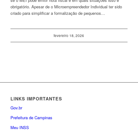
se o MEI pode emitir nota fiscal e em quais situações isso é
obrigatório. Apesar de o Microempreendedor Individual ter sido
criado para simplificar a formalização de pequenos…
fevereiro 18, 2026
LINKS IMPORTANTES
Gov.br
Prefeitura de Campinas
Meu INSS