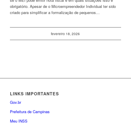
se o MEI pode emitir nota fiscal e em quais situações isso é
obrigatório. Apesar de o Microempreendedor Individual ter sido
criado para simplificar a formalização de pequenos…
fevereiro 18, 2026
LINKS IMPORTANTES
Gov.br
Prefeitura de Campinas
Meu INSS