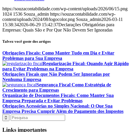
https://souzacontabilidade.com/wp-content/uploads/2026/06/15.png
1024
1536
Souza_admin
https://souzacontabilidade.com/wp-
content/uploads/2024/08/logocolor.png
Souza_admin
2026-03-11
15:38:34
2026-06-29 15:42:37
Declarações Obrigatórias para
Empresas: Quais São e Por Que Não Devem Ser Ignoradas
Talvez você goste dos artigos
Obrigações Fiscais: Como Manter Tudo em Dia e Evitar
Problemas para Sua Empresa
Regularização Fiscal: Quando Agir Rápido
para Evitar Problemas na Empresa
Obrigações Fiscais que Não Podem Ser Ignoradas por
Nenhuma Empresa
Segurança Fiscal Como Estratégia de
Crescimento para Empresas
Organização de Documentos Fiscais: Como Manter Sua
Empresa Preparada e Evitar Problemas
Obrigações Acessórias no Simples Nacional: O Que Sua
Empresa Precisa Cumprir Além do Pagamento dos Impostos
Links importantes